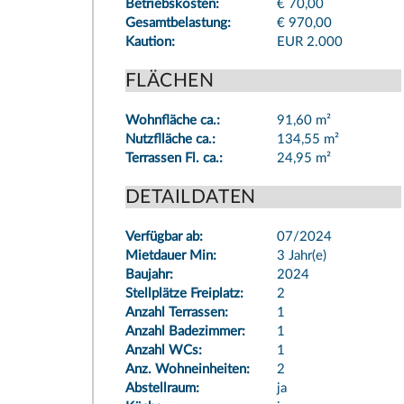
Betriebskosten:
€ 70,00
Gesamtbelastung:
€ 970,00
Kaution:
EUR 2.000
FLÄCHEN
Wohnfläche ca.:
91,60 m²
Nutzflläche ca.:
134,55 m²
Terrassen Fl. ca.:
24,95 m²
DETAILDATEN
Verfügbar ab:
07/2024
Mietdauer Min:
3 Jahr(e)
Baujahr:
2024
Stellplätze Freiplatz:
2
Anzahl Terrassen:
1
Anzahl Badezimmer:
1
Anzahl WCs:
1
Anz. Wohneinheiten:
2
Abstellraum:
ja