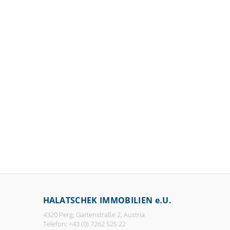
HALATSCHEK IMMOBILIEN e.U.
4320 Perg, Gartenstraße 2, Austria
Telefon: +43 (0) 7262 525 22