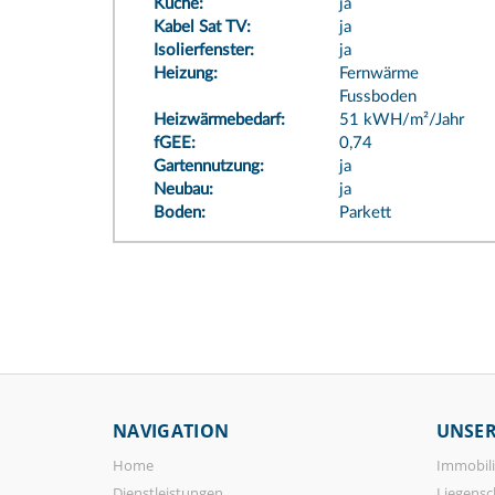
Küche:
ja
Kabel Sat TV:
ja
Isolierfenster:
ja
Heizung:
Fernwärme
Fussboden
Heizwärmebedarf:
51 kWH/m²/Jahr
fGEE:
0,74
Gartennutzung:
ja
Neubau:
ja
Boden:
Parkett
NAVIGATION
UNSER
Home
Immobili
Dienstleistungen
Liegensc